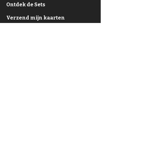
Ontdek de Sets
Verzend mijn kaarten
F.A.Q.
Over
Privacy Policy & ToS
Contact